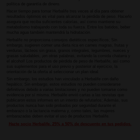
política de garantía de dinero.
Hacer tiempo para tomar Herbalife tres veces al día para obtener
resultados óptimos es vital para alcanzar la pérdida de peso. Hacerlo
asegura que reciba suficientes calorías, así como mantiene su
metabolismo trabajando con toda su fuerza. Entre los batidos, beber
mucha agua también mantendrá la hidratación.
Herbalife no proporciona consejos dietéticos específicos; Sin
embargo, sugieren comer una dieta rica en carnes magras, frutas y
verduras, lácteos sin grasa, granos integrales, legumbres, nueces y
grasas saludables, ¡en otras palabras, evitando la comida chatarra y
el alcohol! Los productos de pérdida de peso de Herbalife, así como
sus suplementos para el uso previo y posterior al ejercicio, la
orientación de la oferta al seleccionar un plan ideal.
Sin embargo, los estudios han vinculado a Herbalife con daño
hepático; Sin embargo, estos estudios no pueden considerarse
definitivos debido a varias limitaciones y no pueden tomarse como
evidencia por sí misma. Herbalife envió cartas a las revistas que
publicaron estos informes en un intento de refutarlos; Además, sus
productos nunca han sido probados por seguridad durante el
embarazo o la lactancia materna y, como tales, las mujeres
embarazadas deben evitar el uso de productos Herbalife.
Hazte socio Herbalife. 25% a 50% de descuento en tus pedidos.