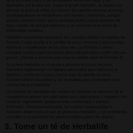
de la actividad física y las actividades de la vida diaria; y los
quemados por el ejercicio. Según el propio Herbalife, su objetivo es
eliminar la grasa al cortar el consumo de calorías mientras aumenta
simultáneamente el metabolismo con hierbas y vitaminas, aunque
algunos expertos creen que su enfoque podría causar aumento de
peso, niveles de energía reducidos y un aumento en el riesgo de
enfermedad cardíaca.
Herbalife recomienda reemplazar dos comidas diarias con batidos de
Fórmula 1 para ayudar a la pérdida de peso, mientras come comidas
nutritivas y equilibradas en los otros tres. La Fórmula 1 ofrece
múltiples sabores para que pueda personalizarlo para cumplir con sus
gustos; ¡Mezcle y coincida para crear su bebida ideal de Fórmula 1!
Si la dieta Herbalife no lo ayuda a alcanzar el control de peso,
considere suplementar con batidos adicionales para satisfacer el
hambre y mantener el curso con su viaje de pérdida de peso.
También ofrecen bocadillos y tés de hierbas para mantenerte en el
camino hacia el bienestar.
Los batidos de reemplazo de comida de Herbalife se destacan de la
competencia porque son adecuados para vegetarianos y veganos, sin
contener ingredientes genéticamente modificados o sabores
artificiales. Desafortunadamente, las mujeres embarazadas o
lactantes deben evitar el uso de productos Herbalife, y se recomienda
consultar a su proveedor de atención médica antes de usarlas.
3. Tome un té de Herbalife