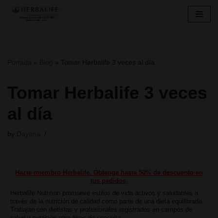
Skip
to
content
Portada
»
Blog
»
Tomar Herbalife 3 veces al día
Tomar Herbalife 3 veces
al día
by
Dayana
Hazte miembro Herbalife. Obtenga hasta 50% de descuento en
tus pedidos.
Herbalife Nutrition promueve estilos de vida activos y saludables a
través de la nutrición de calidad como parte de una dieta equilibrada.
Trabajan con dietistas y profesionales registrados en campos de
salud y nutrición para fines de consulta.