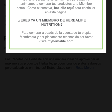
animamos a comprar tus productos a tu Miembro
by
Dayana
actual. Como alternativa,
haz clic aquí
para continuar
en esta página.
Las recetas de alimentos de Herbalife ofrecen una solución fácil y
¿ERES YA UN MIEMBRO DE HERBALIFE
saludable para cumplir con los objetivos de peso y mantenerse en el
NUTRITION?
camino. ¡Simplemente…
Read More »
Para comprar a través de la cuenta de tu propia
Recetas Herbalife
Membresía y ser plenamente reconocido por favor
visita
myherbalife.com
by
Dayana
Las Recetas de Herbalife son una manera ideal de aprovechar al
máximo sus productos Herbalife, ¡proporcionando platos sabrosos
pero saludables en minutos! Estos platos son…
Read More »