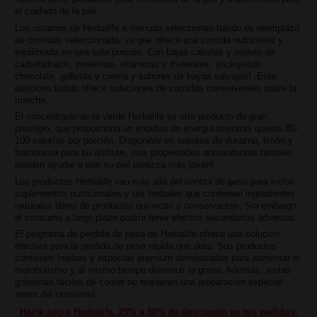
el cuidado de la piel.
Los usuarios de Herbalife a menudo seleccionan batido de reemplazo
de comidas seleccionada, ya que ofrece una comida nutricional y
equilibrada en una sola porción. Con bajas calorías y repleto de
carbohidratos, proteínas, vitaminas y minerales, ¡incluyendo
chocolate, galletas y crema y sabores de bayas salvajes! -Este
delicioso batido ofrece soluciones de comidas convenientes sobre la
marcha.
El concentrado de té verde Herbalife es otro producto de gran
prestigio, que proporciona un impulso de energía mientras quema 80-
100 calorías por porción. Disponible en sabores de durazno, limón y
frambuesa para su disfrute, ¡sus propiedades antioxidantes también
pueden ayudar a que su piel parezca más joven!
Los productos Herbalife van más allá del control de peso para incluir
suplementos nutricionales y tés herbales que contienen ingredientes
naturales libres de productos químicos o conservantes; Sin embargo,
el consumo a largo plazo podría tener efectos secundarios adversos.
El programa de pérdida de peso de Herbalife ofrece una solución
efectiva para la pérdida de peso rápida que dura. Sus productos
contienen hierbas y especias premium demostradas para aumentar el
metabolismo y al mismo tiempo disminuir la grasa. Además, ¡estas
golosinas fáciles de comer no requieren una preparación especial
antes del consumo!
Hazte socio Herbalife. 25% a 50% de descuento en tus pedidos.