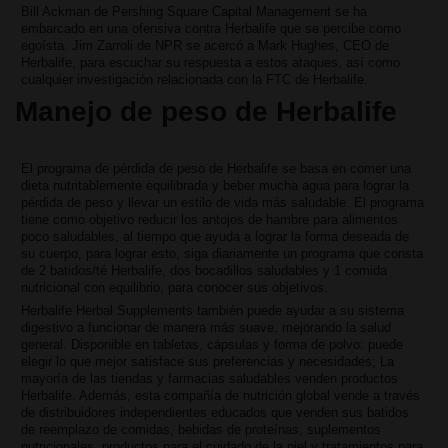
Bill Ackman de Pershing Square Capital Management se ha
embarcado en una ofensiva contra Herbalife que se percibe como
egoísta. Jim Zarroli de NPR se acercó a Mark Hughes, CEO de
Herbalife, para escuchar su respuesta a estos ataques, así como
cualquier investigación relacionada con la FTC de Herbalife.
Manejo de peso de Herbalife
El programa de pérdida de peso de Herbalife se basa en comer una
dieta nutritablemente equilibrada y beber mucha agua para lograr la
pérdida de peso y llevar un estilo de vida más saludable. El programa
tiene como objetivo reducir los antojos de hambre para alimentos
poco saludables, al tiempo que ayuda a lograr la forma deseada de
su cuerpo, para lograr esto, siga diariamente un programa que consta
de 2 batidos/té Herbalife, dos bocadillos saludables y 1 comida
nutricional con equilibrio, para conocer sus objetivos.
Herbalife Herbal Supplements también puede ayudar a su sistema
digestivo a funcionar de manera más suave, mejorando la salud
general. Disponible en tabletas, cápsulas y forma de polvo: puede
elegir lo que mejor satisface sus preferencias y necesidades; La
mayoría de las tiendas y farmacias saludables venden productos
Herbalife. Además, esta compañía de nutrición global vende a través
de distribuidores independientes educados que venden sus batidos
de reemplazo de comidas, bebidas de proteínas, suplementos
nutricionales, productos para el cuidado de la piel y tratamientos para