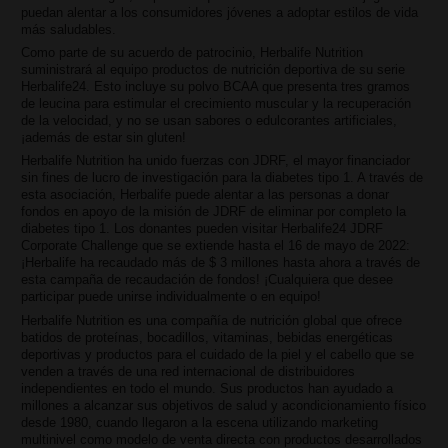
puedan alentar a los consumidores jóvenes a adoptar estilos de vida
más saludables.
Como parte de su acuerdo de patrocinio, Herbalife Nutrition
suministrará al equipo productos de nutrición deportiva de su serie
Herbalife24. Esto incluye su polvo BCAA que presenta tres gramos
de leucina para estimular el crecimiento muscular y la recuperación
de la velocidad, y no se usan sabores o edulcorantes artificiales,
¡además de estar sin gluten!
Herbalife Nutrition ha unido fuerzas con JDRF, el mayor financiador
sin fines de lucro de investigación para la diabetes tipo 1. A través de
esta asociación, Herbalife puede alentar a las personas a donar
fondos en apoyo de la misión de JDRF de eliminar por completo la
diabetes tipo 1. Los donantes pueden visitar Herbalife24 JDRF
Corporate Challenge que se extiende hasta el 16 de mayo de 2022:
¡Herbalife ha recaudado más de $ 3 millones hasta ahora a través de
esta campaña de recaudación de fondos! ¡Cualquiera que desee
participar puede unirse individualmente o en equipo!
Herbalife Nutrition es una compañía de nutrición global que ofrece
batidos de proteínas, bocadillos, vitaminas, bebidas energéticas
deportivas y productos para el cuidado de la piel y el cabello que se
venden a través de una red internacional de distribuidores
independientes en todo el mundo. Sus productos han ayudado a
millones a alcanzar sus objetivos de salud y acondicionamiento físico
desde 1980, cuando llegaron a la escena utilizando marketing
multinivel como modelo de venta directa con productos desarrollados