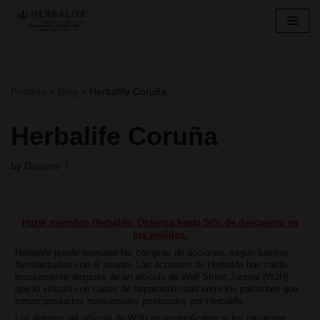
Skip
to
content
Portada
»
Blog
»
Herbalife Coruña
Herbalife Coruña
by
Dayana
Hazte miembro Herbalife. Obtenga hasta 50% de descuento en
tus pedidos.
Herbalife puede reanudar las compras de acciones, según fuentes
familiarizadas con el asunto. Las acciones de Herbalife han caído
bruscamente después de un artículo de Wall Street Journal (WJH)
que lo vincula con casos de hepatotoxicidad entre los pacientes que
toman productos nutricionales producidos por Herbalife.
Los autores del artículo de WJH no especificaron si los pacientes