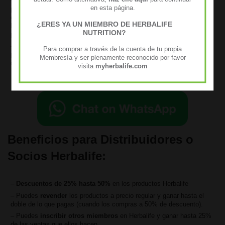
–
Bajo costo de membresía
. El paquete de bienvenida de cliente
en esta página.
preferente vale $34.95 en Estados Unidos o el equivalente o menos
en su devisa local y recives el equivalente del valor en productos
¿ERES YA UN MIEMBRO DE HERBALIFE
Herbalife. El costo anual es de solo $15 (o menos en algunos
NUTRITION?
países).
–
Conversión fácil a distribuidor
. Como cliente preferente no
Para comprar a través de la cuenta de tu propia
puedes revender los productos Herbalife pero al momento que lo
Membresía y ser plenamente reconocido por favor
quieres hacer te puedes convertir en distribuidor o socio de Herbalife.
visita
myherbalife.com
Si quieres hacerte cliente preferente, mandame un Whatsapp y te
ayudo inscribirte.
Beneficios para Distribuidores o
Socios Herbalife:
–
Descuentos de 25% hasta 50%
en los productos Herbalife
– Puedes
revender
los productos a precio regular y ganar hasta el
doble de lo que pagas (cuando los compras a 50% de descuento).
– Puedes
inscribir otros miembros
en Herbalife y ganar hasta 25%
de las ventas que ellos hacen.