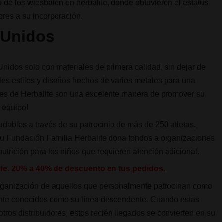
o de los wiesbaien en herbalife, donde obtuvieron el estatus
ores a su incorporación.
 Unidos
Unidos solo con materiales de primera calidad, sin dejar de
les estilos y diseños hechos de varios metales para una
ines de Herbalife son una excelente manera de promover su
l equipo!
ludables a través de su patrocinio de más de 250 atletas,
u Fundación Familia Herbalife dona fondos a organizaciones
nutrición para los niños que requieren atención adicional.
life. 20% a 40% de descuento en tus pedidos.
 organización de aquellos que personalmente patrocinan como
ente conocidos como su línea descendente. Cuando estas
tros distribuidores, estos recién llegados se convierten en su