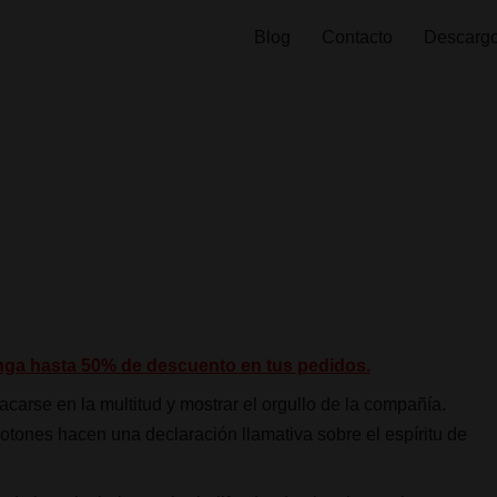
Blog
Contacto
Descargo
nga hasta 50% de descuento en tus pedidos.
carse en la multitud y mostrar el orgullo de la compañía.
otones hacen una declaración llamativa sobre el espíritu de