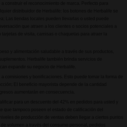
o a construir el reconocimiento de marca. Perfecto para
quier distribuidor de Herbalife: los botones de Herbalife se
a; Las tiendas locales pueden llevarlas o usted puede
nversación que atraen a los clientes o socios potenciales a
tarjetas de visita, camisas o chaquetas para atraer la
 peso y alimentación saludable a través de sus productos,
y suplementos. Herbalife también brinda servicios de
can expandir su negocio de Herbalife.
o a comisiones y bonificaciones. Esto puede tomar la forma de
ucción; El beneficio mayorista depende de la cantidad
ingresos aumentarán en consecuencia.
alificar para un descuento del 42% en pedidos para usted y
e que tampoco poseen el estado de calificación del
 niveles de producción de ventas deben llegar a ciertos puntos
s de volumen a través del consumo personal, pedidos