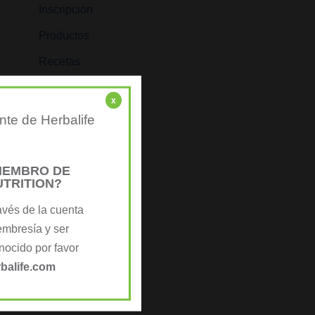
Inscripcion
Productos
Recetas
x
nte de Herbalife
MIEMBRO DE
UTRITION?
avés de la cuenta
embresía y ser
ocido por favor
balife.com