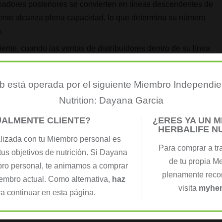
inadores posteriores se convierten en líneas descendentes de
ente alcanza plena capacidad, lo que determina su número
.
te, cuando las ventas de distribuidores dentro de su línea
e documentan con precisión, el monto equivalente se
y se pagará mensualmente como bonos coincidentes. Es
 está operada por el siguiente Miembro Independie
estén debidamente documentadas.
Nutrition: Dayana Garcia
ventas cada mes; se mide utilizando Puntos de Volumen
 y las Reglas de Negocios de Herbalife.
UALMENTE CLIENTE?
¿ERES YA UN 
HERBALIFE N
aparece con frecuencia. La cantidad es una parte importante
lizada con tu Miembro personal es
Para comprar a tr
 paso importante para obtener la calificación de supervisor.
tus objetivos de nutrición. Si Dayana
de tu propia M
pras de productos Herbalife en cualquier mes.
bro personal, te animamos a comprar
plenamente recon
es de la más alta calidad
iembro actual. Como alternativa,
haz
visita
myher
a continuar en esta página.
olo materiales de alta calidad para garantizar una larga vida