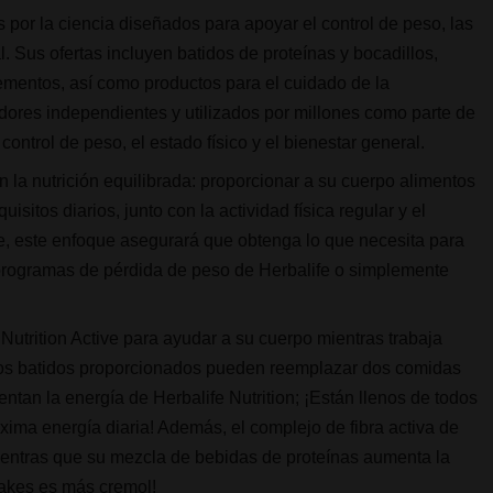
s por la ciencia diseñados para apoyar el control de peso, las
. Sus ofertas incluyen batidos de proteínas y bocadillos,
ementos, así como productos para el cuidado de la
uidores independientes y utilizados por millones como parte de
 control de peso, el estado físico y el bienestar general.
en la nutrición equilibrada: proporcionar a su cuerpo alimentos
isitos diarios, junto con la actividad física regular y el
e, este enfoque asegurará que obtenga lo que necesita para
r programas de pérdida de peso de Herbalife o simplemente
 Nutrition Active para ayudar a su cuerpo mientras trabaja
Los batidos proporcionados pueden reemplazar dos comidas
tan la energía de Herbalife Nutrition; ¡Están llenos de todos
xima energía diaria! Además, el complejo de fibra activa de
mientras que su mezcla de bebidas de proteínas aumenta la
hakes es más cremol!