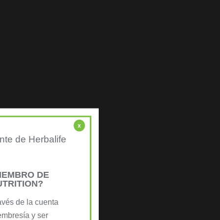
x
nte de Herbalife
MIEMBRO DE
UTRITION?
avés de la cuenta
embresía y ser