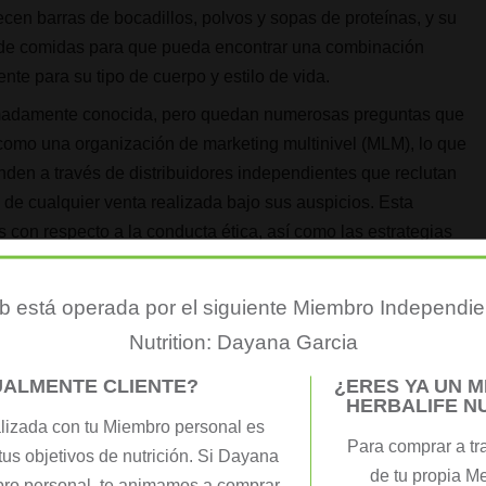
cen barras de bocadillos, polvos y sopas de proteínas, y su
s de comidas para que pueda encontrar una combinación
te para su tipo de cuerpo y estilo de vida.
emadamente conocida, pero quedan numerosas preguntas que
como una organización de marketing multinivel (MLM), lo que
nden a través de distribuidores independientes que reclutan
e cualquier venta realizada bajo sus auspicios. Esta
con respecto a la conducta ética, así como las estrategias
 incluye un suministro de tres días de mezcla de batidos de
 está operada por el siguiente Miembro Independie
 como opciones de refrigerios saludables entre comidas.
Nutrition: Dayana Garcia
Herbalife Total Control potenciador herbal que promueve la
UALMENTE CLIENTE?
¿ERES YA UN 
igestión.
HERBALIFE N
oteína, pero también son altos en azúcar y bajos en fibra,
lizada con tu Miembro personal es
Para comprar a tr
cionales! Para mejorar aún más la nutrición en estas bebidas,
tus objetivos de nutrición. Si Dayana
de tu propia M
mbargo, los productos Herbalife no se adaptan a los veganos
bro personal, te animamos a comprar