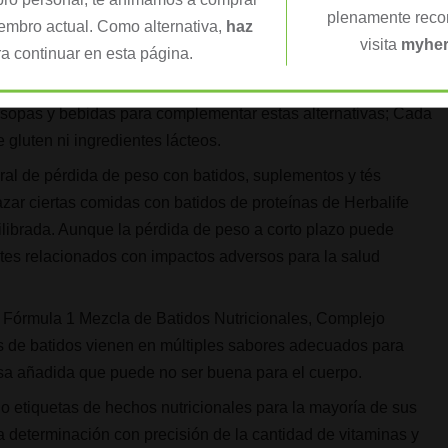
plenamente recon
tosa que no pueden ser digeridas fácilmente por sus cuerpos.
iembro actual. Como alternativa,
haz
visita
myher
a continuar en esta página.
ución eficaz para que las personas busquen perder peso y
s son bajos en calorías, pero tienen un alto contenido de
, sopas y bebidas para complementar estas alternativas; Cada
 gluten ni ingredientes lácteos.
ral de pérdida de peso con batidos, suplementos y tés
zar ciertas comidas con batidos de proteínas de Herbalife
librada. Aunque la pérdida de peso a corto plazo puede
ntes relacionados con impactos adversos para la salud
n Fórmula 1 Mezcla de Batidos Nutricionales, Complejo
as de batidos vienen en múltiples sabores adecuados para
sa añadida que puede no ser buena para el cuerpo.
 etiquetas de hechos nutricionales para la mayoría de sus
a la determinación con precisión de la cantidad de vitaminas y