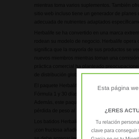
mientras toma varios suplementos. También ofre
sitio web incluso tiene un generador de plane
adecuada de nutrientes adaptados específicamen
Herbalife se ha convertido en una marca extr
rodean su modelo de negocio. Herbalife opera 
significa que la mayoría de sus productos se ve
nuevos miembros mientras toman una comisión d
práctica comercial ha planteado preocupaciones 
de distribución global dentro de Herbalife.
El paquete Herbalife Starter para bajar de peso
Esta página web
Fórmula 1 y 30 días de paquetes PDM On the Go
Además, este paquete proporciona muestras de 
¿ERES ACT
pérdida de peso al apoyar el metabolismo y la d
Los batidos Herbalife pueden contener mucha pr
Tu relación persona
¡con fructosa añadida para obtener calorías adi
clave para conseguir 
se debe agregar leche. Lamentablemente, sin e
Garcia no es tu Miem