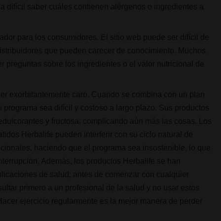
 difícil saber cuáles contienen alérgenos o ingredientes a
or para los consumidores. El sitio web puede ser difícil de
distribuidores que pueden carecer de conocimiento. Muchos
preguntas sobre los ingredientes o el valor nutricional de
ser exorbitantemente caro. Cuando se combina con un plan
su programa sea difícil y costoso a largo plazo. Sus productos
, edulcorantes y fructosa; complicando aún más las cosas. Los
idos Herbalife pueden interferir con su ciclo natural de
icionales, haciendo que el programa sea insostenible, lo que
nterrupción. Además, los productos Herbalife se han
plicaciones de salud; antes de comenzar con cualquier
ultar primero a un profesional de la salud y no usar estos
¡Hacer ejercicio regularmente es la mejor manera de perder