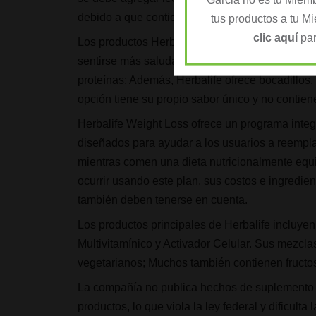
debido a que contienen proteínas lácteas y lac
tus productos a tu M
clic aquí
par
Los productos Herbalife siguen siendo una sol
sentirse más saludables. Sus batidos sustitutivo
proteínas; Además, Herbalife ofrece bocadillos
opción tiene su propio sabor único y no contiene
Herbalife Weight Loss ofrece un programa integ
diseñados para ayudar a los usuarios a reempla
mientras comen una dieta nutricionalmente equi
ocurrir usando este plan, sus costos e ingredie
también deben tenerse en cuenta.
Los productos principales de Herbalife incluye
Multivitamínico y Activador Celular. Sus mezcl
vegetarianos; Muchos también contienen fructo
La compañía no publica hechos de suplemento o
productos, lo que viola la ley federal y dificult