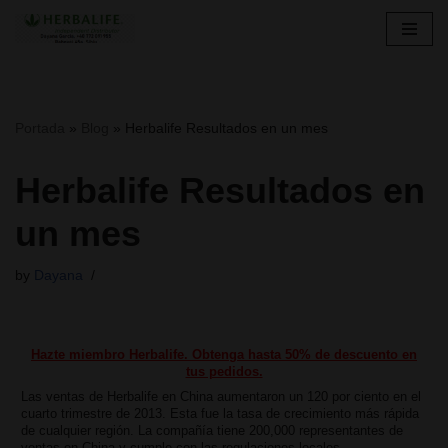
Skip
to
content
Portada
»
Blog
»
Herbalife Resultados en un mes
Herbalife Resultados en
un mes
by
Dayana
Hazte miembro Herbalife. Obtenga hasta 50% de descuento en
tus pedidos.
Las ventas de Herbalife en China aumentaron un 120 por ciento en el
cuarto trimestre de 2013. Esta fue la tasa de crecimiento más rápida
de cualquier región. La compañía tiene 200,000 representantes de
ventas en China y cumple con las regulaciones locales.