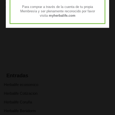
como daños hepáticos, problemas renales y enfermedades
Para comprar a través de la cuenta de tu propia
cardiovasculares.
Membresía y ser plenamente reconocido por favor
Hazte socio Herbalife. 25% a 50% de descuento en tus pedidos.
visita
myherbalife.com
Entradas
Herbalife economico
Herbalife Cotizacion
Herbalife Coruña
Herbalife Benidorm