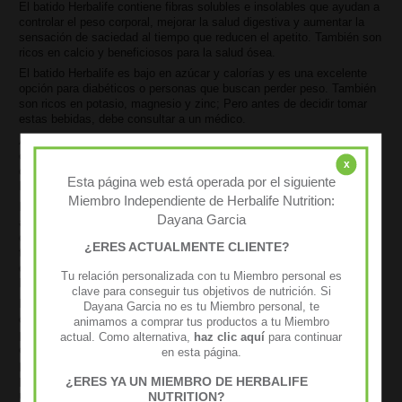
El batido Herbalife contiene fibras solubles e insolables que ayudan a
controlar el peso corporal, mejorar la salud digestiva y aumentar la
sensación de saciedad al tiempo que reducen el apetito. También son
ricos en calcio y beneficiosos para la salud ósea.
El batido Herbalife es bajo en azúcar y calorías y es una excelente
opción para diabéticos o personas que buscan perder peso. También
son ricos en potasio, magnesio y zinc; Pero antes de decidir tomar
estas bebidas, debe consultar a un médico.
Algunos suplementos de pérdida de peso de Herbalife contienen
cafeína, lo que puede provocar dolores de cabeza, problemas
x
digestivos y palpitaciones; El uso a largo plazo puede incluso causar
Esta página web está operada por el siguiente
hepatotoxicidad (8).
Miembro Independiente de Herbalife Nutrition:
Los productos de Herbalife pueden ayudar a aquellos que intentan
Dayana Garcia
arrojar un peso no deseado rápidamente. Con batidos de reemplazo
de comidas que ofrecen una manera fácil de reducir las calorías al
¿ERES ACTUALMENTE CLIENTE?
tiempo que agrega más proteínas, fibra, vitaminas y minerales en su
dieta, Herbalife podría ser efectivo para ayudar a la pérdida de peso;
Tu relación personalizada con tu Miembro personal es
Pero los resultados exactos dependen de cómo se usa.
clave para conseguir tus objetivos de nutrición. Si
En primer lugar, es esencial reconocer que Herbalife no es una “dieta
Dayana Garcia no es tu Miembro personal, te
de sacudidas”. En cambio, la compañía ofrece numerosas recetas
animamos a comprar tus productos a tu Miembro
para comidas saludables al tiempo que enfatiza los cambios en el
actual. Como alternativa,
haz clic aquí
para continuar
estilo de vida que promueven toda la salud. Además, el programa
en esta página.
presenta un dietista registrado en el personal, más credibilidad de
préstamos. Desafortunadamente, muchas recetas de Herbalife
¿ERES YA UN MIEMBRO DE HERBALIFE
utilizan suplementos no regulados que podrían causar daños graves
NUTRITION?