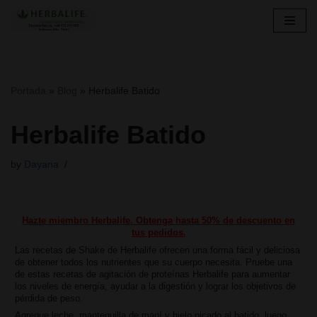
Skip
to
content
Portada
»
Blog
»
Herbalife Batido
Herbalife Batido
by
Dayana
Hazte miembro Herbalife. Obtenga hasta 50% de descuento en
tus pedidos.
Las recetas de Shake de Herbalife ofrecen una forma fácil y deliciosa
de obtener todos los nutrientes que su cuerpo necesita. Pruebe una
de estas recetas de agitación de proteínas Herbalife para aumentar
los niveles de energía, ayudar a la digestión y lograr los objetivos de
pérdida de peso.
Agregue leche, mantequilla de maní y hielo picado al batido, luego