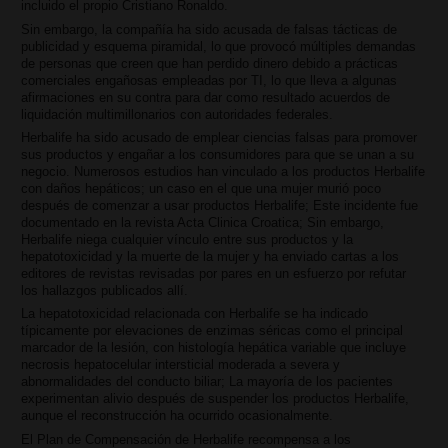
incluido el propio Cristiano Ronaldo.
Sin embargo, la compañía ha sido acusada de falsas tácticas de
publicidad y esquema piramidal, lo que provocó múltiples demandas
de personas que creen que han perdido dinero debido a prácticas
comerciales engañosas empleadas por TI, lo que lleva a algunas
afirmaciones en su contra para dar como resultado acuerdos de
liquidación multimillonarios con autoridades federales.
Herbalife ha sido acusado de emplear ciencias falsas para promover
sus productos y engañar a los consumidores para que se unan a su
negocio. Numerosos estudios han vinculado a los productos Herbalife
con daños hepáticos; un caso en el que una mujer murió poco
después de comenzar a usar productos Herbalife; Este incidente fue
documentado en la revista Acta Clinica Croatica; Sin embargo,
Herbalife niega cualquier vínculo entre sus productos y la
hepatotoxicidad y la muerte de la mujer y ha enviado cartas a los
editores de revistas revisadas por pares en un esfuerzo por refutar
los hallazgos publicados allí.
La hepatotoxicidad relacionada con Herbalife se ha indicado
típicamente por elevaciones de enzimas séricas como el principal
marcador de la lesión, con histología hepática variable que incluye
necrosis hepatocelular intersticial moderada a severa y
abnormalidades del conducto biliar; La mayoría de los pacientes
experimentan alivio después de suspender los productos Herbalife,
aunque el reconstrucción ha ocurrido ocasionalmente.
El Plan de Compensación de Herbalife recompensa a los