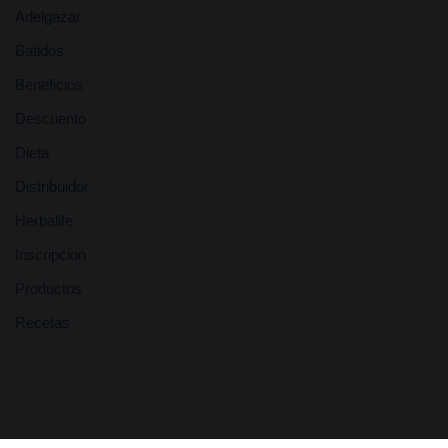
Adelgazar
Batidos
Beneficios
Descuento
Dieta
Distribuidor
Herbalife
Inscripcion
Productos
Recetas