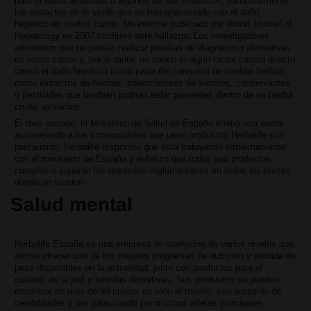
para la salud atribuidos a algunos de sus productos, particularmente
los extractos de té verde que se han relacionado con el daño
hepático en ciertos casos. Un informe publicado por World Journal of
Hepatology en 2007 confirmó este hallazgo; Los investigadores
admitieron que no podían realizar pruebas de diagnóstico afirmativas
en estos casos y, por lo tanto, no saben si algún factor causal directo
causó el daño hepático como parte del consumo de hierbas herbali,
como extractos de hierbas, potenciadores de sabores, conservantes
o pesticidas que también podrían estar presentes dentro de su hierba
cruda. extractos.
El mes pasado, el Ministerio de Salud de España emitió una alerta
aconsejando a los consumidores que usen productos Herbalife con
precaución. Herbalife respondió que está trabajando estrechamente
con el ministerio de España y enfatizó que todos sus productos
cumplen o superan los requisitos reglamentarios en todos los países
donde se venden.
Salud mental
Herbalife España es una empresa de marketing de varios niveles que
afirma ofrecer uno de los mejores programas de nutrición y pérdida de
peso disponibles en la actualidad, junto con productos para el
cuidado de la piel y bebidas deportivas. Sus productos se pueden
encontrar en más de 90 países en todo el mundo, con respaldo de
celebridades y ser patrocinado por muchos atletas principales,