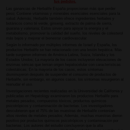
tus pedidos.
Las ganancias de Herbalife España proporcionan más que perder
peso; Contiene vitaminas y minerales esenciales esenciales para la
salud. Además, Herbalife también ofrece ingredientes herbales y
botánicos como té verde, ginseng, extracto de palma de sierra,
guarana y valeriana; Estos sirven para apoyar la energía y el
metabolismo, promover la calidad del sueño, los niveles de colesterol
más bajos y mejorar el bienestar cardiovascular.
Según lo informado por múltiples informes de Israel y España, los
productos Herbalife se han relacionado con una lesión hepática. Más
tarde surgieron informes de América Latina, Suiza, Islandia y los
Estados Unidos; La mayoría de los casos incluyeron elevaciones de
enzimas séricas que tenían origen hepatocelular con características
colestáticas; En la mayoría de los casos, estos síntomas
disminuyeron después de suspender el consumo de productos de
Herbalife, sin embargo, en algunos casos, los síntomas resurgieron al
reanudar el uso.
Investigaciones recientes realizadas en la Universidad de California y
publicadas en Hepatology examinaron los productos Herbalife para
metales pesados, compuestos tóxicos, productos químicos
psicotrópicos y contaminación de bacterias. Los investigadores
descubrieron que el 75% de las muestras de Herbalife contenían
altos niveles de metales pesados; Además, muchas muestras dieron
positivo por productos químicos psicotrópicos y contaminación por
bacterias; Los autores del estudio concluyeron que la alta