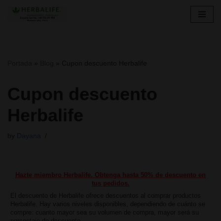
Skip
to
content
Portada
»
Blog
»
Cupon descuento Herbalife
Cupon descuento
Herbalife
by
Dayana
Hazte miembro Herbalife. Obtenga hasta 50% de descuento en
tus pedidos.
El descuento de Herbalife ofrece descuentos al comprar productos
Herbalife. Hay varios niveles disponibles, dependiendo de cuánto se
compre: cuanto mayor sea su volumen de compra, mayor será su
porcentaje de descuento.