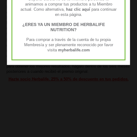
animamos a comprar tus productos a tu Miembro
El Libro del Plan de Ventas y Marketing y Reglas de Negocios brinda
actual. Como alternativa,
haz clic aquí
para continuar
orientación para alcanzar el estado de productor calificado en el
en esta página.
Programa de Distribuidores Independientes de Herbalife. Una vez
logrado, esta clasificación le da derecho a oportunidades y beneficios
¿ERES YA UN MIEMBRO DE HERBALIFE
de ganancias aún mayores, como el 35% -42% descuentos de
NUTRITION?
ganancia de compras de productos base en futuras compras.
Para comprar a través de la cuenta de tu propia
Reembolso y políticas de crédito Si no está satisfecho con la compra
Membresía y ser plenamente reconocido por favor
de un producto de Herbalife, sus políticas de devolución le permiten
visita
myherbalife.com
cambiarlo por el mismo o similar si es necesario. Enviar su solicitud
de formulario de reembolso junto con su formulario de pedido
minorista para su consideración debe obtener resultados óptimos;
para obtener los mejores resultados, hágalo dentro de los seis meses
posteriores a cuando recibió el premio original.
Hazte socio Herbalife. 25% a 50% de descuento en tus pedidos.