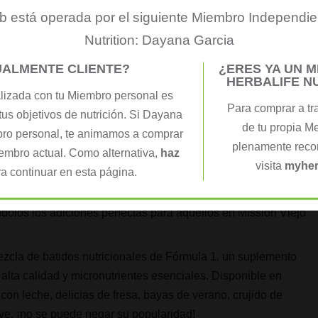
 está operada por el siguiente Miembro Independie
ife está diseñado para ayudarlo a perder peso rápidamente
Nutrition: Dayana Garcia
plazo de comidas contiene proteínas, carbohidratos y grasas
a pérdida de peso al tiempo que proporciona batidos de fibra
UALMENTE CLIENTE?
¿ERES YA UN 
HERBALIFE N
ás, Herbalife también ofrece otros productos diseñados para
lizada con tu Miembro personal es
 barras y pasteles de avena.
Para comprar a tr
tus objetivos de nutrición. Si Dayana
de tu propia M
bro personal, te animamos a comprar
plenamente recon
iembro actual. Como alternativa,
haz
visita
myher
a continuar en esta página.
érdida de peso limpiando el sistema gastrointestinal, lo que
 reduzca la hinchazón. Además, estos productos lo ayudan a
ndolos los adiciones perfectas para aquellos en Mission Viejo
zcla de batidos nutricionales de Fórmula 1, un suplemento
alta calidad y micronutrientes esenciales. Disponible en
con leche, delicias de fresa, bayas de verano, crujido de
ve, ¡no se puede negar su popularidad!