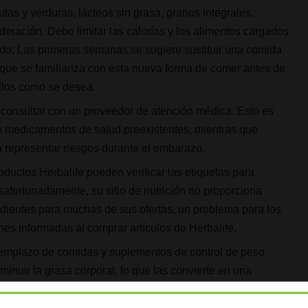
tas y verduras, lácteos sin grasa, granos integrales,
ración. Debe limitar las calorías y los alimentos cargados
ndo; Las primeras semanas se sugiere sustituir una comida
 que se familiariza con esta nueva forma de comer antes de
llos como se desea.
 consultar con un proveedor de atención médica. Esto es
 o medicamentos de salud preexistentes, mientras que
 representar riesgos durante el embarazo.
oductos Herbalife pueden verificar las etiquetas para
afortunadamente, su sitio de nutrición no proporciona
edientes para muchas de sus ofertas, un problema para los
s informadas al comprar artículos de Herbalife.
eemplazo de comidas y suplementos de control de peso
sminuir la grasa corporal, lo que las convierte en una
es limitadas de cocción o preparación. Desafortunadamente,
o por niños o adolescentes para la reducción de peso.