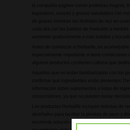
la compañía sugiere comer proteínas magras, fru
legumbres, nueces y grasas saludables con mode
de grasas mientras las disfrutan de vez en cua
cada día con los batidos de Herbalife a medida
aumentar gradualmente a más batidos y bocadi
Antes de comenzar a Herbalife, es aconsejable
especialmente importante si tiene condiciones
algunos productos contienen cafeína que podría
Aquellos que no están familiarizados con los pr
confirmar qué ingredientes están presentes; Des
información sobre suplementos o listas de ingr
consumidores, ya que no pueden tomar decisione
Los productos Herbalife incluyen bebidas de r
diseñados para facilitar la pérdida de peso y di
excelente solución para aquellos con habilidad
sin embargo, este producto no debe ser utilizad