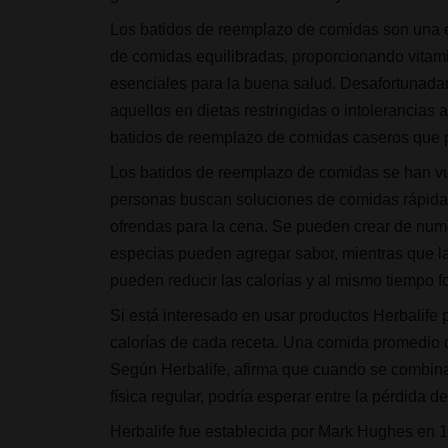
Los batidos de reemplazo de comidas son una e
de comidas equilibradas, proporcionando vitami
esenciales para la buena salud. Desafortunada
aquellos en dietas restringidas o intolerancias
batidos de reemplazo de comidas caseros que p
Los batidos de reemplazo de comidas se han vu
personas buscan soluciones de comidas rápidas 
ofrendas para la cena. Se pueden crear de nume
especias pueden agregar sabor, mientras que las
pueden reducir las calorías y al mismo tiempo f
Si está interesado en usar productos Herbalife 
calorías de cada receta. Una comida promedio 
Según Herbalife, afirma que cuando se combina 
física regular, podría esperar entre la pérdida 
Herbalife fue establecida por Mark Hughes en 19