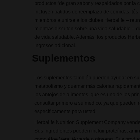
productos “de gran sabor y respaldados por la ci
incluyen batidos de reemplazo de comidas, tés, 
miembros a unirse a los clubes Herbalife – reu
mientras discuten sobre una vida saludable – d
de vida saludable. Además, los productos Herb
ingresos adicional.
Suplementos
Los suplementos también pueden ayudar en sus
metabolismo y quemar más calorías rápidament
los antojos de alimentos, que es uno de los pr
consultar primero a su médico, ya que pueden
específicamente para usted.
Herbalife Nutrition Supplement Company vende p
Sus ingredientes pueden incluir proteínas, ami
como Aloe Vera, té verde o ginseng. Sus produc