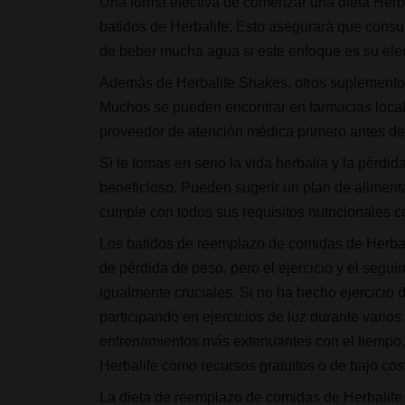
Una forma efectiva de comenzar una dieta Herba
batidos de Herbalife; Esto asegurará que cons
de beber mucha agua si este enfoque es su ele
Además de Herbalife Shakes, otros suplemento
Muchos se pueden encontrar en farmacias locale
proveedor de atención médica primero antes de
Si te tomas en serio la vida herbalia y la pérdi
beneficioso. Pueden sugerir un plan de alimenta
cumple con todos sus requisitos nutricionales co
Los batidos de reemplazo de comidas de Herbal
de pérdida de peso, pero el ejercicio y el seg
igualmente cruciales. Si no ha hecho ejercicio
participando en ejercicios de luz durante vario
entrenamientos más extenuantes con el tiempo. O
Herbalife como recursos gratuitos o de bajo co
La dieta de reemplazo de comidas de Herbalife 