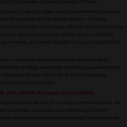
ención médica antes de tomar productos herbales.
la dieta y el ejercicio sigan siendo componentes clave para
imos de cualquier plan de pérdida de peso, es crucial
proteína mientras bebe mucha agua; Obtener un sueño mejorado
ara los objetivos exitosos de pérdida de peso. Herbalife
por completo, pero puede ayudarlo a alcanzar la pérdida de
fe es una forma efectiva de manejar su dieta y arrojar
Herbalife no obliga a las dietas a hambre para perder peso;
s saludables durante todo el día, al mismo tiempo que
consumo general de calorías.
life. 20% a 40% de descuento en tus pedidos.
es procesadas y lácteos. En su lugar, aumente las frutas, las
mite las bebidas azucaradas y los refrescos y considere
contiene antioxidantes que pueden aumentar su metabolismo.