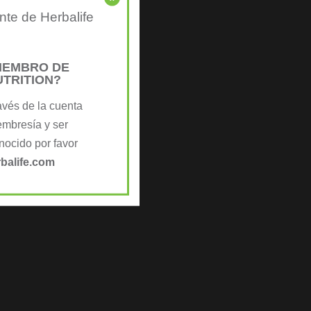
nte de Herbalife
MIEMBRO DE
UTRITION?
avés de la cuenta
embresía y ser
ocido por favor
balife.com