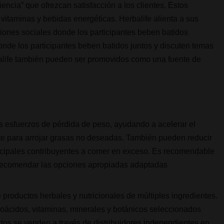
encia” que ofrezcan satisfacción a los clientes. Estos
vitaminas y bebidas energéticas. Herbalife alienta a sus
niones sociales donde los participantes beben batidos
onde los participantes beben batidos juntos y discuten temas
alife también pueden ser promovidos como una fuente de
 esfuerzos de pérdida de peso, ayudando a acelerar el
e para arrojar grasas no deseadas. También pueden reducir
incipales contribuyentes a comer en exceso. Es recomendable
 recomendar las opciones apropiadas adaptadas
roductos herbales y nutricionales de múltiples ingredientes.
noácidos, vitaminas, minerales y botánicos seleccionados
tos se venden a través de distribuidores independientes en