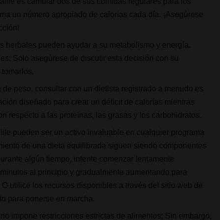
life es cambiar dos de sus comidas regulares para los
uma un número apropiado de calorías cada día. ¡Asegúrese
cción!
s herbales pueden ayudar a su metabolismo y energía.
s; Solo asegúrese de discutir esta decisión con su
 tomarlos.
da de peso, consultar con un dietista registrado a menudo es
ción diseñado para crear un déficit de calorías mientras
n respecto a las proteínas, las grasas y los carbohidratos.
ife pueden ser un activo invaluable en cualquier programa
uimiento de una dieta equilibrada siguen siendo componentes
 durante algún tiempo, intente comenzar lentamente
s minutos al principio y gradualmente aumentando para
 utilice los recursos disponibles a través del sitio web de
sto para ponerse en marcha.
no impone restricciones estrictas de alimentos; Sin embargo,