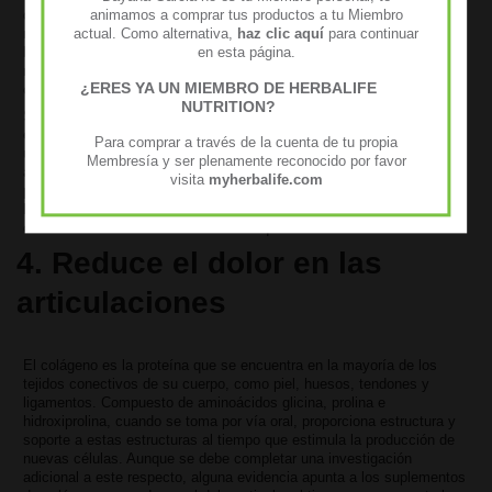
de colágeno del mundo para las industrias de alimentos, salud y
animamos a comprar tus productos a tu Miembro
nutrición. Además, incluye vitaminas y minerales esenciales como
actual. Como alternativa,
haz clic aquí
para continuar
biotina, yodo, vitamina C y zinc que juegan un papel clave en el
en esta página.
mantenimiento del bienestar general, como la salud de la piel, el
¿ERES YA UN MIEMBRO DE HERBALIFE
cabello y las uñas.
NUTRITION?
Si bien puede haber críticos de Herbalife que advierten sobre posibles
efectos secundarios al tomar sus suplementos, la mayoría de los
Para comprar a través de la cuenta de tu propia
usuarios de sus productos no experimentan ningún efecto secundario
Membresía y ser plenamente reconocido por favor
al hacerlo. Una forma clave de prevenir el daño potencial de los
visita
myherbalife.com
productos de Herbalife es comprarlos a minoristas acreditados que
han tenido pruebas de terceros en su calidad y seguridad: las botellas
con el símbolo USP o NSF indicarán que esto es cierto.
4. Reduce el dolor en las
articulaciones
El colágeno es la proteína que se encuentra en la mayoría de los
tejidos conectivos de su cuerpo, como piel, huesos, tendones y
ligamentos. Compuesto de aminoácidos glicina, prolina e
hidroxiprolina, cuando se toma por vía oral, proporciona estructura y
soporte a estas estructuras al tiempo que estimula la producción de
nuevas células. Aunque se debe completar una investigación
adicional a este respecto, alguna evidencia apunta a los suplementos