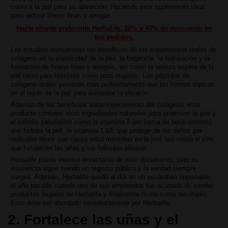
como a la piel para su absorción; Haciendo este suplemento ideal
para reducir líneas finas y arrugas.
Hazte cliente preferente Herbalife. 20% a 40% de descuento en
tus pedidos.
Los estudios demuestran los beneficios de los suplementos orales de
colágeno en la elasticidad de la piel, la turgencia, la hidratación y la
formación de líneas finas y arrugas, así como la textura áspera de la
piel tanto para hombres como para mujeres. Los péptidos de
colágeno orales penetran más profundamente que las formas tópicas
en el tejido de la piel para aumentar la eficacia.
Además de los beneficios antienvejecimiento del colágeno, este
producto contiene otros ingredientes naturales para promover la piel y
el cabello saludables como la vitamina A (en forma de betacaroteno)
que hidrata la piel, la vitamina C&E que protege de los daños por
radicales libres que causa edad manchas en la piel, así como el zinc
que fortalecen las uñas y los folículos pilosos.
Herbalife puede intentar retractarse de este documento, pero su
existencia sigue siendo un registro público y la verdad siempre
surgirá. Además, Herbalife quedó al día en un escándalo importante
el año pasado cuando uno de sus empleados fue acusado de vender
productos ilegales de Herbalife y finalmente murió como resultado;
Esto debe ser abordado inmediatamente por Herbalife.
2. Fortalece las uñas y el