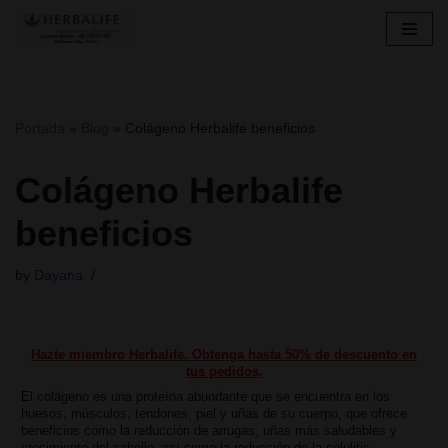
Skip
to
content
Portada
»
Blog
»
Colágeno Herbalife beneficios
Colágeno Herbalife
beneficios
by
Dayana
Hazte miembro Herbalife. Obtenga hasta 50% de descuento en
tus pedidos.
El colágeno es una proteína abundante que se encuentra en los
huesos, músculos, tendones, piel y uñas de su cuerpo, que ofrece
beneficios como la reducción de arrugas, uñas más saludables y
crecimiento del cabello, así como la reducción de la celulitis.