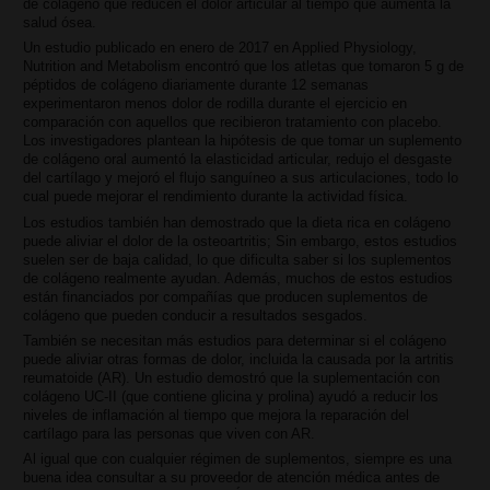
de colágeno que reducen el dolor articular al tiempo que aumenta la
salud ósea.
Un estudio publicado en enero de 2017 en Applied Physiology,
Nutrition and Metabolism encontró que los atletas que tomaron 5 g de
péptidos de colágeno diariamente durante 12 semanas
experimentaron menos dolor de rodilla durante el ejercicio en
comparación con aquellos que recibieron tratamiento con placebo.
Los investigadores plantean la hipótesis de que tomar un suplemento
de colágeno oral aumentó la elasticidad articular, redujo el desgaste
del cartílago y mejoró el flujo sanguíneo a sus articulaciones, todo lo
cual puede mejorar el rendimiento durante la actividad física.
Los estudios también han demostrado que la dieta rica en colágeno
puede aliviar el dolor de la osteoartritis; Sin embargo, estos estudios
suelen ser de baja calidad, lo que dificulta saber si los suplementos
de colágeno realmente ayudan. Además, muchos de estos estudios
están financiados por compañías que producen suplementos de
colágeno que pueden conducir a resultados sesgados.
También se necesitan más estudios para determinar si el colágeno
puede aliviar otras formas de dolor, incluida la causada por la artritis
reumatoide (AR). Un estudio demostró que la suplementación con
colágeno UC-II (que contiene glicina y prolina) ayudó a reducir los
niveles de inflamación al tiempo que mejora la reparación del
cartílago para las personas que viven con AR.
Al igual que con cualquier régimen de suplementos, siempre es una
buena idea consultar a su proveedor de atención médica antes de