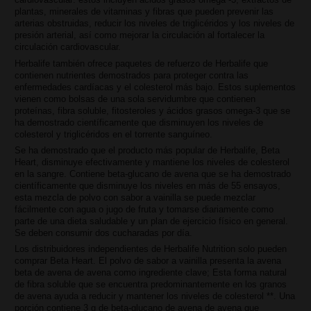
plantas, minerales de vitaminas y fibras que pueden prevenir las
arterias obstruidas, reducir los niveles de triglicéridos y los niveles de
presión arterial, así como mejorar la circulación al fortalecer la
circulación cardiovascular.
Herbalife también ofrece paquetes de refuerzo de Herbalife que
contienen nutrientes demostrados para proteger contra las
enfermedades cardíacas y el colesterol más bajo. Estos suplementos
vienen como bolsas de una sola servidumbre que contienen
proteínas, fibra soluble, fitosteroles y ácidos grasos omega-3 que se
ha demostrado científicamente que disminuyen los niveles de
colesterol y triglicéridos en el torrente sanguíneo.
Se ha demostrado que el producto más popular de Herbalife, Beta
Heart, disminuye efectivamente y mantiene los niveles de colesterol
en la sangre. Contiene beta-glucano de avena que se ha demostrado
científicamente que disminuye los niveles en más de 55 ensayos,
esta mezcla de polvo con sabor a vainilla se puede mezclar
fácilmente con agua o jugo de fruta y tomarse diariamente como
parte de una dieta saludable y un plan de ejercicio físico en general.
Se deben consumir dos cucharadas por día.
Los distribuidores independientes de Herbalife Nutrition solo pueden
comprar Beta Heart. El polvo de sabor a vainilla presenta la avena
beta de avena de avena como ingrediente clave; Esta forma natural
de fibra soluble que se encuentra predominantemente en los granos
de avena ayuda a reducir y mantener los niveles de colesterol **. Una
porción contiene 3 g de beta-glucano de avena de avena que