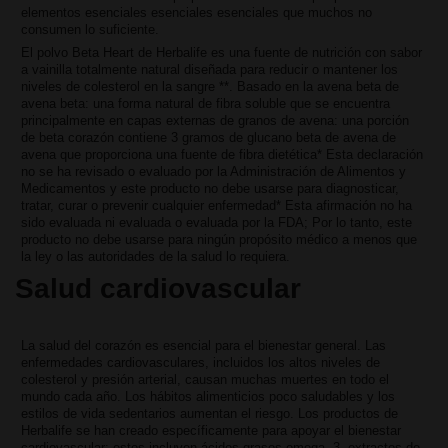
elementos esenciales esenciales esenciales que muchos no
consumen lo suficiente.
El polvo Beta Heart de Herbalife es una fuente de nutrición con sabor
a vainilla totalmente natural diseñada para reducir o mantener los
niveles de colesterol en la sangre **. Basado en la avena beta de
avena beta: una forma natural de fibra soluble que se encuentra
principalmente en capas externas de granos de avena: una porción
de beta corazón contiene 3 gramos de glucano beta de avena de
avena que proporciona una fuente de fibra dietética* Esta declaración
no se ha revisado o evaluado por la Administración de Alimentos y
Medicamentos y este producto no debe usarse para diagnosticar,
tratar, curar o prevenir cualquier enfermedad* Esta afirmación no ha
sido evaluada ni evaluada o evaluada por la FDA; Por lo tanto, este
producto no debe usarse para ningún propósito médico a menos que
la ley o las autoridades de la salud lo requiera.
Salud cardiovascular
La salud del corazón es esencial para el bienestar general. Las
enfermedades cardiovasculares, incluidos los altos niveles de
colesterol y presión arterial, causan muchas muertes en todo el
mundo cada año. Los hábitos alimenticios poco saludables y los
estilos de vida sedentarios aumentan el riesgo. Los productos de
Herbalife se han creado específicamente para apoyar el bienestar
cardiovascular: estos incluyen ácidos grasos omega -3, extractos de