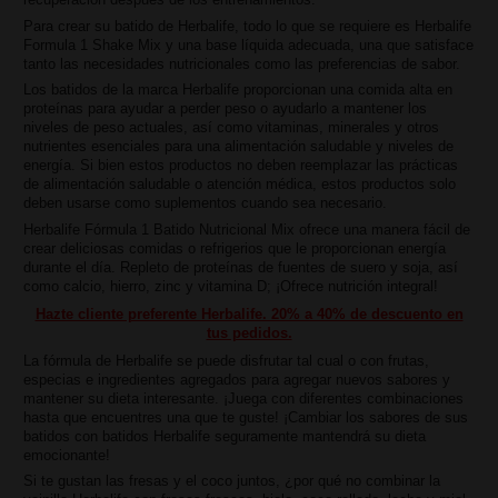
Para crear su batido de Herbalife, todo lo que se requiere es Herbalife
Formula 1 Shake Mix y una base líquida adecuada, una que satisface
tanto las necesidades nutricionales como las preferencias de sabor.
Los batidos de la marca Herbalife proporcionan una comida alta en
proteínas para ayudar a perder peso o ayudarlo a mantener los
niveles de peso actuales, así como vitaminas, minerales y otros
nutrientes esenciales para una alimentación saludable y niveles de
energía. Si bien estos productos no deben reemplazar las prácticas
de alimentación saludable o atención médica, estos productos solo
deben usarse como suplementos cuando sea necesario.
Herbalife Fórmula 1 Batido Nutricional Mix ofrece una manera fácil de
crear deliciosas comidas o refrigerios que le proporcionan energía
durante el día. Repleto de proteínas de fuentes de suero y soja, así
como calcio, hierro, zinc y vitamina D; ¡Ofrece nutrición integral!
Hazte cliente preferente Herbalife. 20% a 40% de descuento en
tus pedidos.
La fórmula de Herbalife se puede disfrutar tal cual o con frutas,
especias e ingredientes agregados para agregar nuevos sabores y
mantener su dieta interesante. ¡Juega con diferentes combinaciones
hasta que encuentres una que te guste! ¡Cambiar los sabores de sus
batidos con batidos Herbalife seguramente mantendrá su dieta
emocionante!
Si te gustan las fresas y el coco juntos, ¿por qué no combinar la