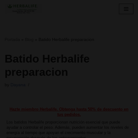
Skip
to
content
Portada
»
Blog
»
Batido Herbalife preparacion
Batido Herbalife
preparacion
by
Dayana
Hazte miembro Herbalife. Obtenga hasta 50% de descuento en
tus pedidos.
Los batidos Herbalife proporcionan nutrición esencial que puede
ayudar a controlar el peso. Además, pueden aumentar los niveles de
energía al tiempo que apoyan el crecimiento muscular y la
recuperación después de los entrenamientos.