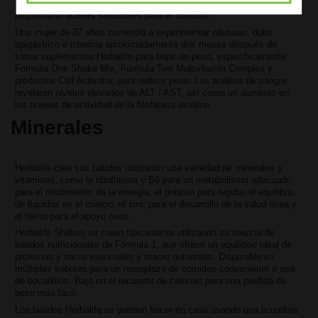
tomillo, albahaca o romero agrega notas cítricas ligeras al tiempo que
proporciona aceites saludables para el corazón!
Una mujer de 37 años comenzó a experimentar náuseas, dolor
epigástrico e ictericia aproximadamente dos meses después de
tomar suplementos Herbalife para bajar de peso, específicamente
Formula One Shake Mix, Formula Two Multivitamin Complex y
productos Cell Activator, para reducir peso. Los análisis de sangre
revelaron niveles elevados de ALT / AST, así como un aumento en
los niveles de actividad de la fosfatasa alcalina.
Minerales
Herbalife crea sus batidos utilizando una variedad de minerales y
vitaminas, como la riboflavina y B6 para un metabolismo adecuado
para el rendimiento de la energía, el potasio para regular el equilibrio
de líquidos en el cuerpo, el zinc para el desarrollo de la salud ósea y
el hierro para el apoyo óseo.
Herbalife Shakes se crean típicamente utilizando su mezcla de
batidos nutricionales de Fórmula 1, que ofrece un equilibrio ideal de
proteínas y micro esenciales y macro nutrientes. Disponible en
múltiples sabores para un reemplazo de comidas conveniente o uso
de bocadillos. Bajo en el recuento de calorías para una pérdida de
peso más fácil.
Los batidos Herbalife se pueden hacer en casa usando una licuadora