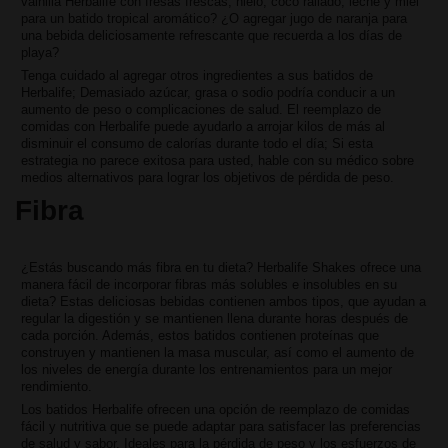
vainilla Herbalife con fresas frescas, hielo, coco rallado, leche y miel
para un batido tropical aromático? ¿O agregar jugo de naranja para
una bebida deliciosamente refrescante que recuerda a los días de
playa?
Tenga cuidado al agregar otros ingredientes a sus batidos de
Herbalife; Demasiado azúcar, grasa o sodio podría conducir a un
aumento de peso o complicaciones de salud. El reemplazo de
comidas con Herbalife puede ayudarlo a arrojar kilos de más al
disminuir el consumo de calorías durante todo el día; Si esta
estrategia no parece exitosa para usted, hable con su médico sobre
medios alternativos para lograr los objetivos de pérdida de peso.
Fibra
¿Estás buscando más fibra en tu dieta? Herbalife Shakes ofrece una
manera fácil de incorporar fibras más solubles e insolubles en su
dieta? Estas deliciosas bebidas contienen ambos tipos, que ayudan a
regular la digestión y se mantienen llena durante horas después de
cada porción. Además, estos batidos contienen proteínas que
construyen y mantienen la masa muscular, así como el aumento de
los niveles de energía durante los entrenamientos para un mejor
rendimiento.
Los batidos Herbalife ofrecen una opción de reemplazo de comidas
fácil y nutritiva que se puede adaptar para satisfacer las preferencias
de salud y sabor. Ideales para la pérdida de peso y los esfuerzos de