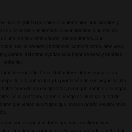
os niveles (MLM) que ofrece suplementos nutricionales y
ctos no se venden en tiendas convencionales o puntos de
 de una red de distribuidores independientes. Sus
vitaminas, minerales y botánicos, como té verde, aloe vera,
etto guarana, así como ayudas para bajar de peso y bebidas
 Herbalife.
ictamente regulado. Los distribuidores deben cumplir con
 respecto a la publicidad y la promoción de sus negocios; No
rbalife fuera de los escaparates, ni ningún nombre o eslogan
e; De lo contrario, corren el riesgo de eliminar la red de
uidores que violan sus reglas que hacerlo podría resultar en la
ón.
cados por los consumidores que buscan alternativas
r alto. Uno de esos productos, el concentrado de aloe herbal