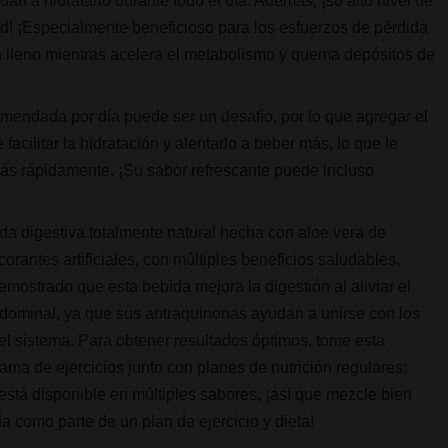
an a hidratarlo durante todo el día. Además, ¡su alto nivel de
d! ¡Especialmente beneficioso para los esfuerzos de pérdida
a lleno mientras acelera el metabolismo y quema depósitos de
comendada por día puede ser un desafío, por lo que agregar el
acilitar la hidratación y alentarlo a beber más, lo que le
 más rápidamente. ¡Su sabor refrescante puede incluso
da digestiva totalmente natural hecha con aloe vera de
orantes artificiales, con múltiples beneficios saludables,
emostrado que esta bebida mejora la digestión al aliviar el
abdominal, ya que sus antraquinonas ayudan a unirse con los
del sistema. Para obtener resultados óptimos, tome esta
ama de ejercicios junto con planes de nutrición regulares;
está disponible en múltiples sabores, ¡así que mezcle bien
da como parte de un plan de ejercicio y dieta!