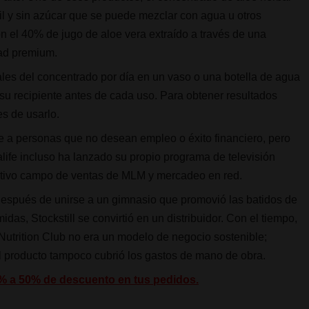
il y sin azúcar que se puede mezclar con agua u otros
on el 40% de jugo de aloe vera extraído a través de una
dad premium.
ales del concentrado por día en un vaso o una botella de agua
su recipiente antes de cada uso. Para obtener resultados
s de usarlo.
a personas que no desean empleo o éxito financiero, pero
alife incluso ha lanzado su propio programa de televisión
rativo campo de ventas de MLM y mercadeo en red.
 Después de unirse a un gimnasio que promovió las batidos de
das, Stockstill se convirtió en un distribuidor. Con el tiempo,
 Nutrition Club no era un modelo de negocio sostenible;
 producto tampoco cubrió los gastos de mano de obra.
5% a 50% de descuento en tus pedidos.