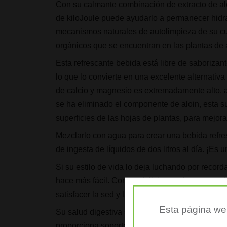
Con su calmante combinación de extracto de al
de kiloJoule puede ayudarlo a permanecer hidr
mecanismos naturales de autolimpieza de su cue
orgánicos que se encuentran en las plantas de 
Esta refrescante bebida está libre de saborizante
lo que lo convierte en una excelente alternativa
de calcio y magnesio es extremadamente alto, 
se ha eliminado el componente de aloin, esta 
superficies de las hojas de plantas, para mejora
Mezclarlo con agua para crear una bebida refres
de ingesta de líquidos de dos litros al día. ¡Es 
Si su estilo de vida lo deja luchando por recorda
hace más fácil. Con un delicioso sabor a naran
satisfacer la sed y las necesidades de hidrata
Esta página web
Su salud digestiva se beneficiará enormemente 
proporciona soporte adicional.