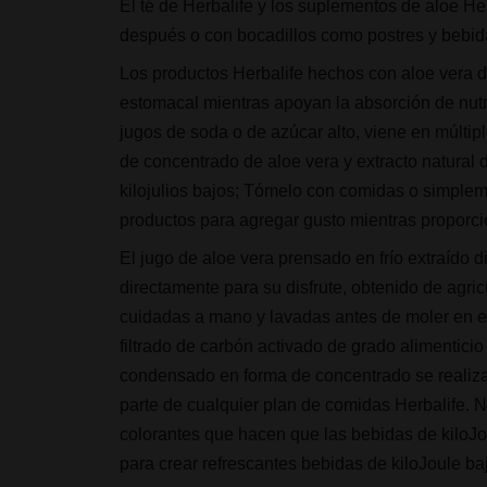
El té de Herbalife y los suplementos de aloe Her
después o con bocadillos como postres y bebid
Los productos Herbalife hechos con aloe vera d
estomacal mientras apoyan la absorción de nutrie
jugos de soda o de azúcar alto, viene en múltip
de concentrado de aloe vera y extracto natural d
kilojulios bajos; Tómelo con comidas o simplem
productos para agregar gusto mientras proporci
El jugo de aloe vera prensado en frío extraído 
directamente para su disfrute, obtenido de agri
cuidadas a mano y lavadas antes de moler en el 
filtrado de carbón activado de grado alimenticio
condensado en forma de concentrado se realiz
parte de cualquier plan de comidas Herbalife. N
colorantes que hacen que las bebidas de kiloJ
para crear refrescantes bebidas de kiloJoule b