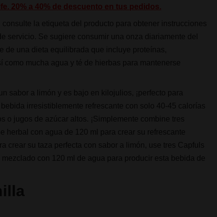
life. 20% a 40% de descuento en tus pedidos.
 consulte la etiqueta del producto para obtener instrucciones
 de servicio. Se sugiere consumir una onza diariamente del
 de una dieta equilibrada que incluye proteínas,
así como mucha agua y té de hierbas para mantenerse
 sabor a limón y es bajo en kilojulios, ¡perfecto para
bebida irresistiblemente refrescante con solo 40-45 calorías
os o jugos de azúcar altos. ¡Simplemente combine tres
oe herbal con agua de 120 ml para crear su refrescante
ara crear su taza perfecta con sabor a limón, use tres Capfuls
l mezclado con 120 ml de agua para producir esta bebida de
illa