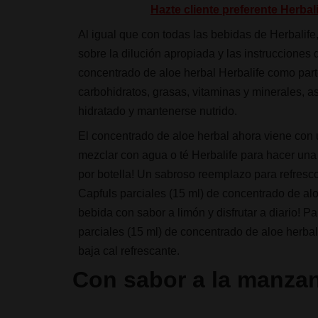
Hazte cliente preferente Herba
Al igual que con todas las bebidas de Herbalife,
sobre la dilución apropiada y las instrucciones
concentrado de aloe herbal Herbalife como parte
carbohidratos, grasas, vitaminas y minerales, 
hidratado y mantenerse nutrido.
El concentrado de aloe herbal ahora viene con un
mezclar con agua o té Herbalife para hacer una 
por botella! Un sabroso reemplazo para refresc
Capfuls parciales (15 ml) de concentrado de al
bebida con sabor a limón y disfrutar a diario! P
parciales (15 ml) de concentrado de aloe herba
baja cal refrescante.
Con sabor a la manzan