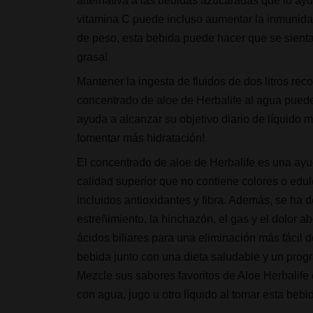
alternativa a las bebidas azucaradas que lo ayud
vitamina C puede incluso aumentar la inmunida
de peso, esta bebida puede hacer que se sient
grasa!
Mantener la ingesta de fluidos de dos litros re
concentrado de aloe de Herbalife al agua puede f
ayuda a alcanzar su objetivo diario de líquido
fomentar más hidratación!
El concentrado de aloe de Herbalife es una ayu
calidad superior que no contiene colores o edulc
incluidos antioxidantes y fibra. Además, se ha d
estreñimiento, la hinchazón, el gas y el dolor 
ácidos biliares para una eliminación más fácil 
bebida junto con una dieta saludable y un progr
Mezcle sus sabores favoritos de Aloe Herbalife 
con agua, jugo u otro líquido al tomar esta bebi