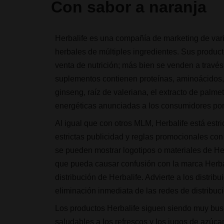
Con sabor a naranja
Herbalife es una compañía de marketing de vari
herbales de múltiples ingredientes. Sus produ
venta de nutrición; más bien se venden a través
suplementos contienen proteínas, aminoácidos, 
ginseng, raíz de valeriana, el extracto de palm
energéticas anunciadas a los consumidores por
Al igual que con otros MLM, Herbalife está estr
estrictas publicidad y reglas promocionales con
se pueden mostrar logotipos o materiales de He
que pueda causar confusión con la marca Herbalif
distribución de Herbalife. Advierte a los distrib
eliminación inmediata de las redes de distribuci
Los productos Herbalife siguen siendo muy bus
saludables a los refrescos y los jugos de azúca