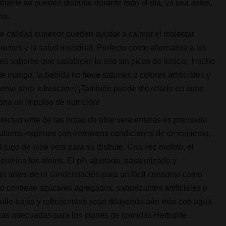
balife se pueden disfrutar durante todo el día, ya sea antes,
as.
e calidad superior pueden ayudar a calmar el malestar
ntes y la salud intestinal. Perfecto como alternativa a los
les sabores que satisfacen la sed sin picos de azúcar. Hecho
e mango, la bebida no tiene sabores o colores artificiales y
ente para refrescarte; ¡También puede mezclarlo en otros
ona un impulso de nutrición!
directamente de las hojas de aloe vera enteras es prensada
cultores expertos con hermosas condiciones de crecimiento,
jugo de aloe vera para su disfrute. Una vez molido, el
 elimina los aloins. El pH ajustado, pasteurizado y
an antes de la condensación para un fácil consumo como
o contiene azúcares agregados, saborizantes artificiales o
oulle bajas y refrescantes sean diluyendo aún más con agua
ajas adecuadas para los planes de comidas Herbalife.