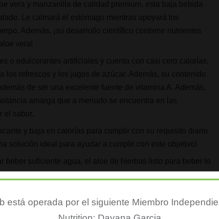
oe vera y manzanilla de calidad premium, esta baja bebida
atado. Le calmará el estómago mientras apoyará los
rpo. Además, ¡su desarrollo científico contiene nutrientes
aloe vera!
s o edulcorantes artificiales y cuenta con casi cero calorías,
 a los refrescos y los jugos de azúcar. Además, su contenido
además de ser una excelente fuente de vitamina A. Además,
sustancia amarga que a menudo se encuentra en las
r el sabor.
cante y baja en calorías para cumplir con su requisito diario
una solución ideal para ayudar a cumplir con este objetivo!
r beber suficiente agua, el aloe de hierbas listo para beber lo
ja mientras permanece bajo cal, esta bebida ayuda a
ción mientras permanece bajo en Cal.
 está operada por el siguiente Miembro Independie
al beber jugo de aloe vera; Su composición antioxidante-rica
Nutrition: Dayana Garcia