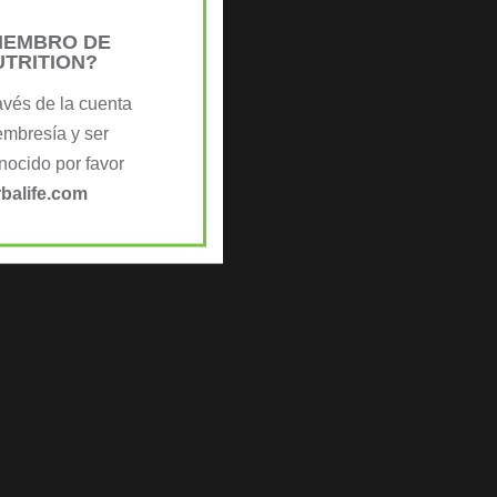
MIEMBRO DE
UTRITION?
avés de la cuenta
embresía y ser
ocido por favor
balife.com