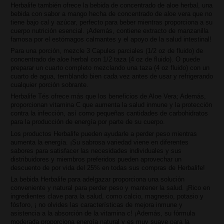
Herbalife también ofrece la bebida de concentrado de aloe herbal, una
bebida con sabor a mango hecha de concentrado de aloe vera que no
tiene bajo cal y azúcar, perfecto para beber mientras proporciona a su
cuerpo nutrición esencial. ¡Además, contiene extracto de manzanilla
famosa por el estómagos calmantes y el apoyo de la salud intestinal!
Para una porción, mezcle 3 Capules parciales (1/2 oz de fluido) de
concentrado de aloe herbal con 1/2 taza (4 oz de fluido). O puede
preparar un cuarto completo mezclando una taza (4 oz fluido) con un
cuarto de agua, temblando bien cada vez antes de usar y refrigerando
cualquier porción sobrante.
Herbalife Tés ofrece más que los beneficios de Aloe Vera; Además,
proporcionan vitamina C que aumenta la salud inmune y la protección
contra la infección, así como pequeñas cantidades de carbohidratos
para la producción de energía por parte de su cuerpo.
Los productos Herbalife pueden ayudarle a perder peso mientras
aumenta la energía. ¡Su sabrosa variedad viene en diferentes
sabores para satisfacer las necesidades individuales y sus
distribuidores y miembros preferidos pueden aprovechar un
descuento de por vida del 25% en todas sus compras de Herbalife!
La bebida Herbalife para adelgazar proporciona una solución
conveniente y natural para perder peso y mantener la salud. ¡Rico en
ingredientes clave para la salud, como calcio, magnesio, potasio y
fósforo, ¡ no olvides las características de mejora inmune y
asistencia a la absorción de la vitamina c! ¡Además, su fórmula
moderada proporciona energía natural y es muy suave para la